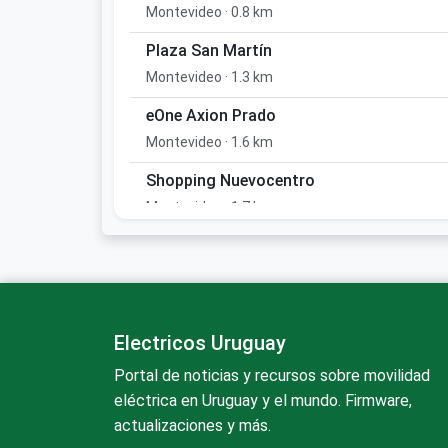
Montevideo · 0.8 km
Plaza San Martín
Montevideo · 1.3 km
eOne Axion Prado
Montevideo · 1.6 km
Shopping Nuevocentro
Montevideo · 1.7 km
Palacio De La Luz
· 1.7 km
Palacio de la Luz - Paraguay
Montevideo · 1.8 km
Electricos Uruguay
Portal de noticias y recursos sobre movilidad
Palacio de la Luz - Aguilar
eléctrica en Uruguay y el mundo. Firmware,
Montevideo · 1.8 km
actualizaciones y más.
IMPO