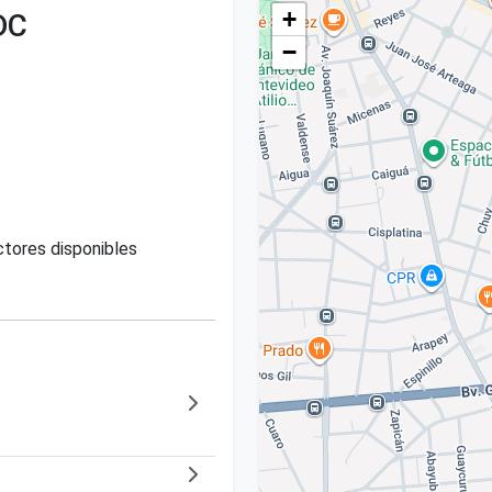
+
DC
−
tores disponibles