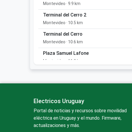
Montevideo · 9.9 km
Terminal del Cerro 2
Montevideo · 10.5 km
Terminal del Cerro
Montevideo · 10.6 km
Plaza Samuel Lafone
Montevideo · 11.2 km
Plaza Colón
Montevideo · 11.3 km
ANCAP La Paz
La Paz · 11.3 km
Electricos Uruguay
Portal de noticias y recursos sobre movilidad
ANCAP Ciudad del Plata
eléctrica en Uruguay y el mundo. Firmware,
Ciudad del Plata · 12.7 km
actualizaciones y más.
eOne Axion Prado