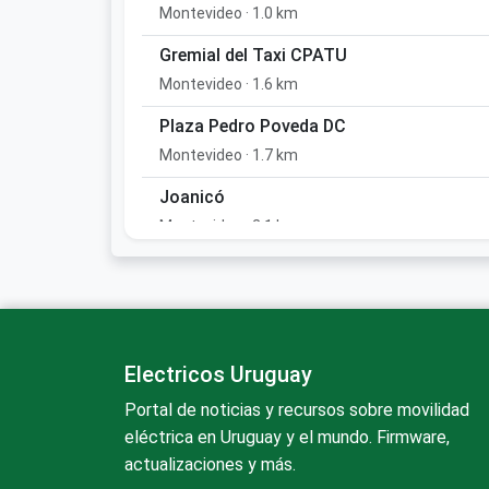
Montevideo · 1.0 km
Gremial del Taxi CPATU
Montevideo · 1.6 km
Plaza Pedro Poveda DC
Montevideo · 1.7 km
Joanicó
Montevideo · 2.1 km
Fresh Market Disco 8 de octubre y Gariba
· 2.3 km
Batoví
Montevideo · 2.7 km
Electricos Uruguay
Portal de noticias y recursos sobre movilidad
Estadio Centenario
eléctrica en Uruguay y el mundo. Firmware,
Montevideo · 2.8 km
actualizaciones y más.
eOne Axion Prado