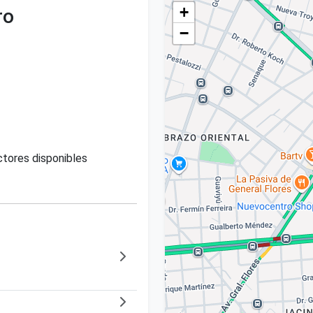
+
ro
−
tores disponibles