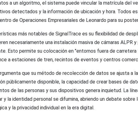
tos a un algoritmo, el sistema puede vincular la matrícula del ve
itivos detectados y la información de ubicación y hora. Todos e
entro de Operaciones Empresariales de Leonardo para su posterio
rísticas más notables de SignalTrace es su flexibilidad de despl
eren necesariamente una instalación masiva de cámaras ALPR y
e. Esto permite su colocación en "entornos fuera de carretera y
nce a estaciones de tren, recintos de eventos y centros comerci
argumenta que su método de recolección de datos se ajusta a la 
ión públicamente disponible, la capacidad de crear bases de dat
tos de las personas y sus dispositivos genera inquietud. La líne
r y la identidad personal se difumina, abriendo un debate sobre l
ca y la privacidad individual en la era digital.