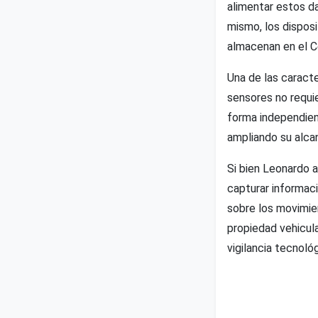
alimentar estos da
mismo, los dispos
almacenan en el C
Una de las caracte
sensores no requi
forma independient
ampliando su alca
Si bien Leonardo 
capturar informac
sobre los movimien
propiedad vehicula
vigilancia tecnológi