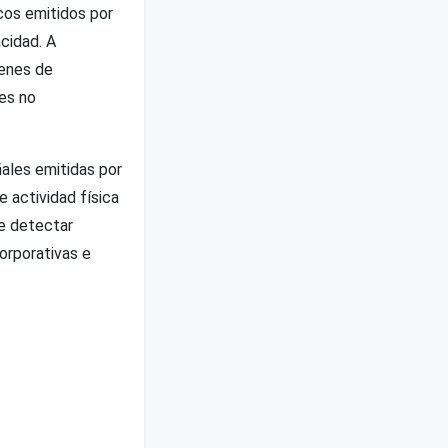
cos emitidos por
acidad. A
genes de
es no
ales emitidas por
e actividad física
de detectar
orporativas e