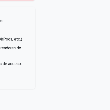
os
AirPods, etc.)
streadores de
as de acceso,