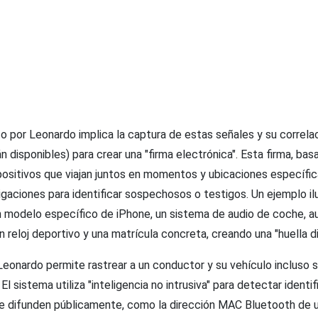
to por Leonardo implica la captura de estas señales y su correl
n disponibles) para crear una "firma electrónica". Esta firma, bas
positivos que viajan juntos en momentos y ubicaciones específic
tigaciones para identificar sospechosos o testigos. Un ejemplo ilu
 modelo específico de iPhone, un sistema de audio de coche, au
n reloj deportivo y una matrícula concreta, creando una "huella dig
eonardo permite rastrear a un conductor y su vehículo incluso s
. El sistema utiliza "inteligencia no intrusiva" para detectar ident
se difunden públicamente, como la dirección MAC Bluetooth de u