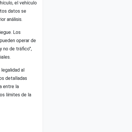
hículo, el vehículo
stos datos se
r análisis.
iegue. Los
 pueden operar de
 no de tráfico",
ales.
legalidad al
os detalladas
a entre la
os límites de la