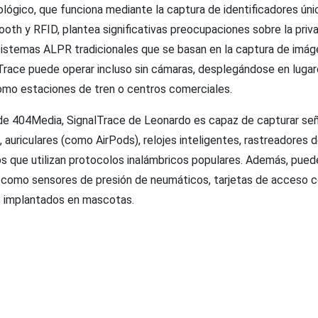
lógico, que funciona mediante la captura de identificadores úni
ooth y RFID, plantea significativas preocupaciones sobre la priv
 sistemas ALPR tradicionales que se basan en la captura de imá
lTrace puede operar incluso sin cámaras, desplegándose en lugar
mo estaciones de tren o centros comerciales.
de 404Media, SignalTrace de Leonardo es capaz de capturar señ
 auriculares (como AirPods), relojes inteligentes, rastreadores d
vos que utilizan protocolos inalámbricos populares. Además, pue
, como sensores de presión de neumáticos, tarjetas de acceso c
s implantados en mascotas.