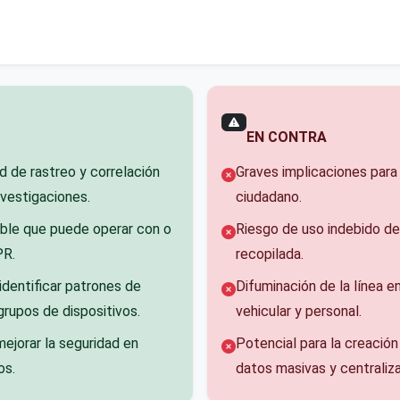
EN CONTRA
 de rastreo y correlación
Graves implicaciones para 
nvestigaciones.
ciudadano.
ible que puede operar con o
Riesgo de uso indebido de
PR.
recopilada.
identificar patrones de
Difuminación de la línea en
rupos de dispositivos.
vehicular y personal.
mejorar la seguridad en
Potencial para la creació
os.
datos masivas y centraliz