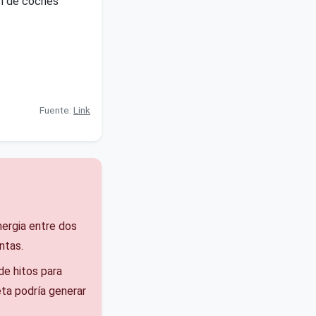
ón de coches
Fuente:
Link
nergia entre dos
ntas.
de hitos para
eta podría generar