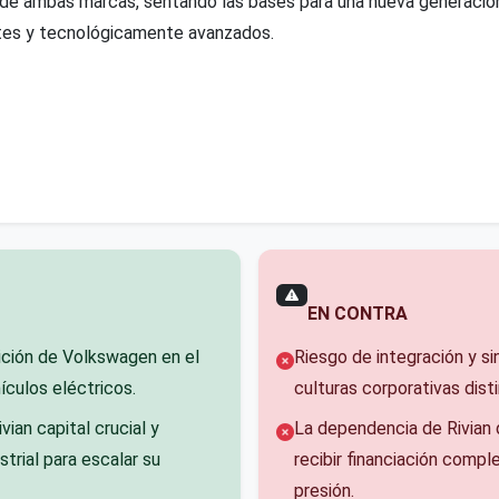
 de ambas marcas, sentando las bases para una nueva generaci
ntes y tecnológicamente avanzados.
EN CONTRA
ición de Volkswagen en el
Riesgo de integración y si
culos eléctricos.
culturas corporativas disti
vian capital crucial y
La dependencia de Rivian 
strial para escalar su
recibir financiación compl
presión.