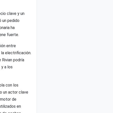
cio clave y un
zó un pedido
onaria ha
ene fuerte.
ión entre
la electrificación.
e Rivian podría
 y a los
pla con los
o un actor clave
n motor de
tilizados en