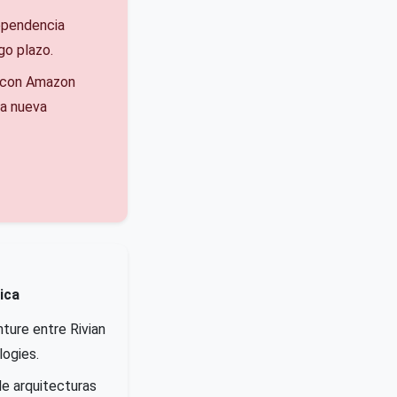
ependencia
go plazo.
n con Amazon
la nueva
ica
ture entre Rivian
ogies.
de arquitecturas