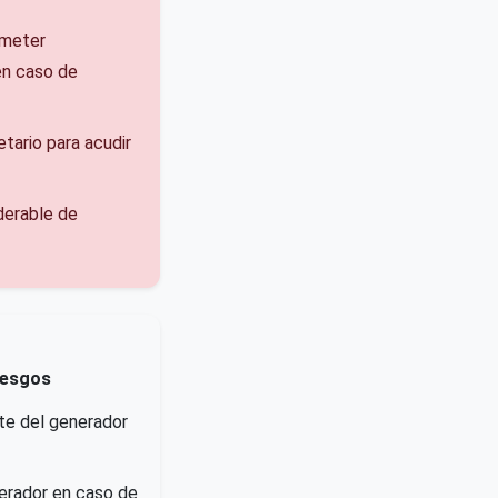
ometer
en caso de
tario para acudir
derable de
Riesgos
te del generador
nerador en caso de