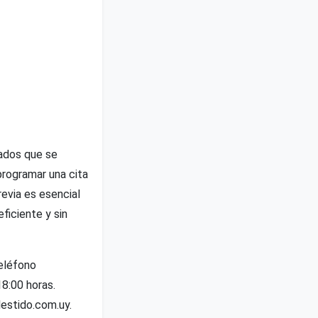
nados que se
programar una cita
revia es esencial
eficiente y sin
teléfono
18:00 horas.
lestido.com.uy
.