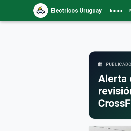
Electricos Uruguay
Inicio
PUBLICADO
Alerta
revisió
CrossF