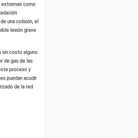
as extremas como
radación
e una colisión, el
ible lesión grave
 sin costo alguno
or de gas de las
 este proceso y
res puedan acudir
rizado de la red