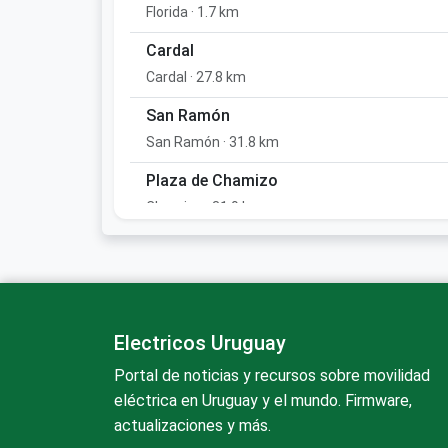
Florida · 1.7 km
Cardal
Cardal · 27.8 km
San Ramón
San Ramón · 31.8 km
Plaza de Chamizo
Chamizo · 31.9 km
ANCAP Sarandí Grande
Sarandí Grande · 41.4 km
Ciudad Rodríguez
Ciudad Rodríguez · 45.3 km
Electricos Uruguay
Portal de noticias y recursos sobre movilidad
ANCAP Canelones
eléctrica en Uruguay y el mundo. Firmware,
Canelones · 46.4 km
actualizaciones y más.
Ancap Canelones