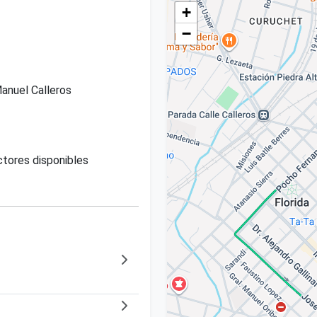
+
−
anuel Calleros
tores disponibles