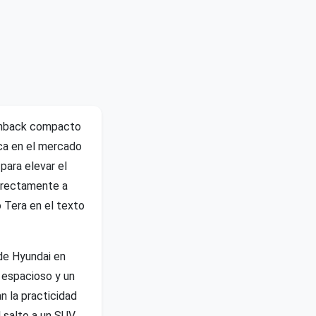
tchback compacto
ca en el mercado
para elevar el
irectamente a
 Tera en el texto
de Hyundai en
s espacioso y un
 la practicidad
 salto a un SUV.