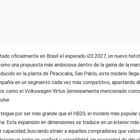
tado oficialmente en Brasil el esperado i20 2027, un nuevo ha
como una propuesta más ambiciosa dentro de la gama de la mar
ucido en la planta de Piracicaba, San Pablo, este modelo llega 
ompañía en un segmento cada vez más competitivo, apuntando d
dos como el Volkswagen Virtus (erroneamente mencionado como
Pulse.
istingue por ser más grande que el HB20, el modelo más popular 
cha. Esta expansión en dimensiones se traduce en un interior má
 capacidad, buscando atraer a aquellos compradores que valoran
esean un extra en confort y versatilidad, sin necesidad de dar el