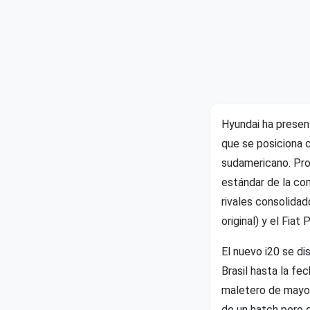
Hyundai ha presen
que se posiciona 
sudamericano. Prod
estándar de la c
rivales consolida
original) y el Fiat 
El nuevo i20 se d
Brasil hasta la fe
maletero de mayor
de un hatch pero d