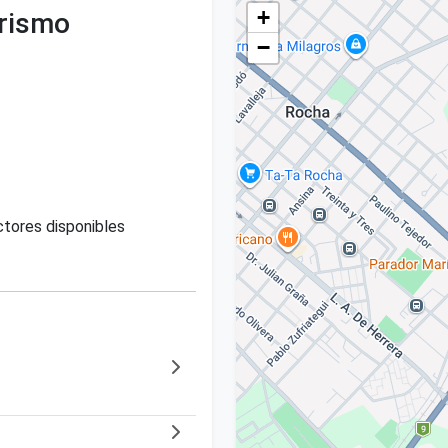
+
urismo
−
tores disponibles