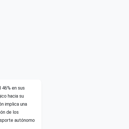
el 46% en sus
ico hacia su
ión implica una
ión de los
ansporte autónomo