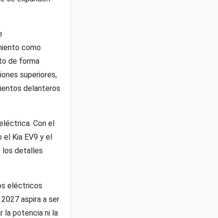
e
amiento como
uto de forma
iones superiores,
sientos delanteros
léctrica. Con el
el Kia EV9 y el
 los detalles
s eléctricos
 2027 aspira a ser
 la potencia ni la