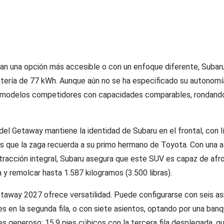
an una opción más accesible o con un enfoque diferente, Subar
atería de 77 kWh. Aunque aún no se ha especificado su autonomí
de modelos competidores con capacidades comparables, rondand
 del Getaway mantiene la identidad de Subaru en el frontal, con 
as que la zaga recuerda a su primo hermano de Toyota. Con una alt
tracción integral, Subaru asegura que este SUV es capaz de afro
 y remolcar hasta 1.587 kilogramos (3.500 libras).
 Getaway 2027 ofrece versatilidad. Puede configurarse con seis a
es en la segunda fila, o con siete asientos, optando por una banq
es generoso: 15.9 pies cúbicos con la tercera fila desplegada, 