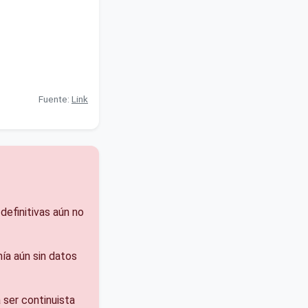
Fuente:
Link
definitivas aún no
ía aún sin datos
 ser continuista