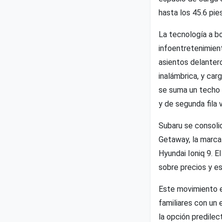
hasta los 45.6 pies
La tecnología a bo
infoentretenimien
asientos delanter
inalámbrica, y car
se suma un techo 
y de segunda fila 
Subaru se consolid
Getaway, la marca
Hyundai Ioniq 9. E
sobre precios y e
Este movimiento e
familiares con un 
la opción predilec