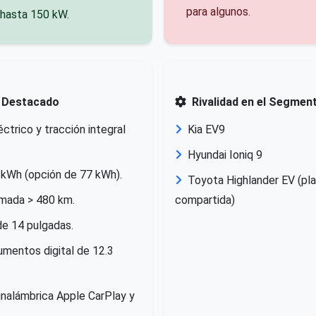
para algunos.
 hasta 150 kW.
 Destacado
Rivalidad en el Segmen
ctrico y tracción integral
Kia EV9
Hyundai Ioniq 9
 kWh (opción de 77 kWh).
Toyota Highlander EV (pl
mada > 480 km.
compartida)
 de 14 pulgadas.
umentos digital de 12.3
inalámbrica Apple CarPlay y