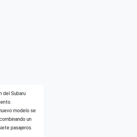
n del Subaru
mento.
e nuevo modelo se
 combinando un
iete pasajeros.