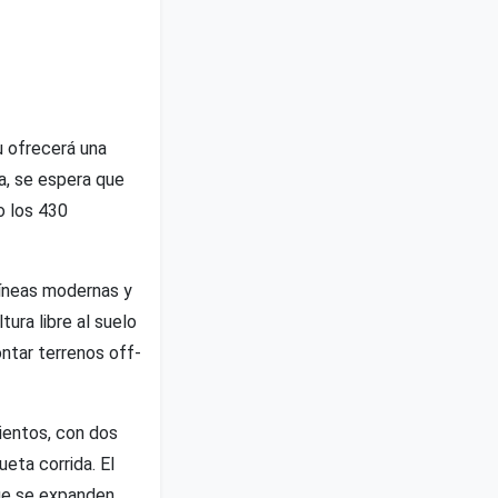
u ofrecerá una
a, se espera que
o los 430
líneas modernas y
ura libre al suelo
ntar terrenos off-
sientos, con dos
ueta corrida. El
que se expanden