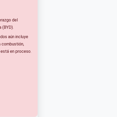
erazgo del
 (BYD).
idos aún incluye
a combustión,
n está en proceso.