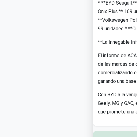
* **BYD Seagull:*
Onix Plus:** 169 
**Volkswagen Polo:
99 unidades * **C
**La Innegable Inf
El informe de ACA
de las marcas de 
comercializando e
ganando una base 
Con BYD a la vang
Geely, MG y GAC, e
que promete una e