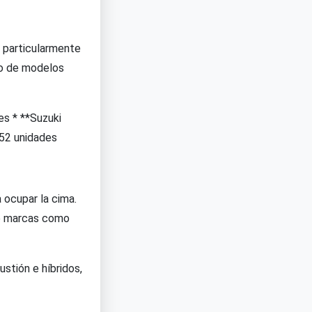
o particularmente
io de modelos
es * **Suzuki
 52 unidades
 ocupar la cima.
de marcas como
stión e híbridos,