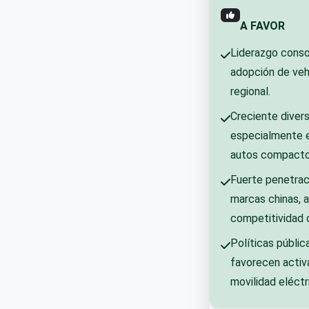
A FAVOR
Liderazgo conso
adopción de vehí
regional.
Creciente diver
especialmente 
autos compacto
Fuerte penetrac
marcas chinas, 
competitividad 
Políticas públic
favorecen activ
movilidad eléctr