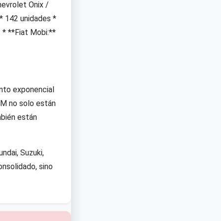
evrolet Onix /
* 142 unidades *
 * **Fiat Mobi:**
ento exponencial
WM no solo están
mbién están
ndai, Suzuki,
onsolidado, sino