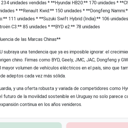
* 234 unidades vendidas * **Hyundai HB20:** 170 unidades * **Ch
unidades * **Renault Kwid:** 150 unidades * **Dongfeng Nammi:*
** 111 unidades * **Suzuki Swift Hybrid (India):** 106 unidades
itroën C3:** 85 unidades * **BYD e2:** 78 unidades
luencia de las Marcas Chinas**
U subraya una tendencia que ya es imposible ignorar: el crecimi
origen chino. Firmas como BYD, Geely, JMC, JAC, Dongfeng y G
l mayor volumen de vehículos eléctricos en el país, sino que ta
de adeptos cada vez más sólida.
uardia, y una oferta robusta y variada de competidores como Hyu
l futuro de la movilidad sostenible en Uruguay no solo parece c
xpansión continua en los años venideros.