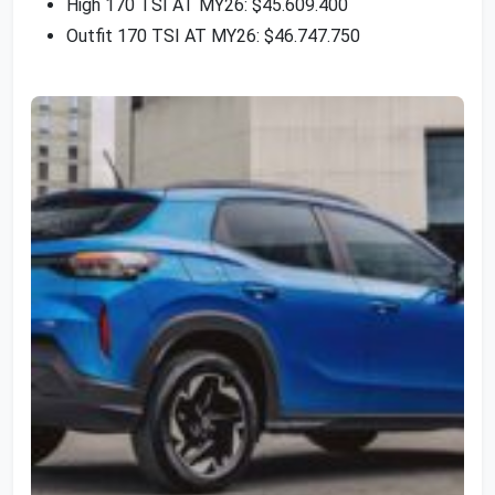
High 170 TSI AT MY26: $45.609.400
Outfit 170 TSI AT MY26: $46.747.750