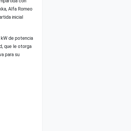
ompartida con
kka, Alfa Romeo
tida inicial
5 kW de potencia
d, que le otorga
va para su