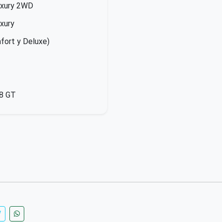
uxury 2WD
xury
ort y Deluxe)
8 GT