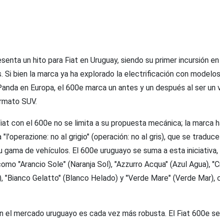
enta un hito para Fiat en Uruguay, siendo su primer incursión e
. Si bien la marca ya ha explorado la electrificación con modelo
Panda en Europa, el 600e marca un antes y un después al ser un
ormato SUV.
iat con el 600e no se limita a su propuesta mecánica; la marca 
l'operazione: no al grigio" (operación: no al gris), que se traduce
su gama de vehículos. El 600e uruguayo se suma a esta iniciativa
omo "Arancio Sole" (Naranja Sol), "Azzurro Acqua" (Azul Agua), 
, "Bianco Gelatto" (Blanco Helado) y "Verde Mare" (Verde Mar), 
 el mercado uruguayo es cada vez más robusta. El Fiat 600e se 