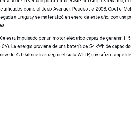
ienta sobre la versátil plataforma eCMP del Grupo Stellantis, c
ectrificados como el Jeep Avenger, Peugeot e-2008, Opel e-Mo
llegada a Uruguay se materializó en enero de este año, con una par
es.
600e está impulsado por un motor eléctrico capaz de generar 11
6 CV). La energía proviene de una batería de 54 kWh de capacida
rica de 420 kilómetros según el ciclo WLTP, una cifra competiti