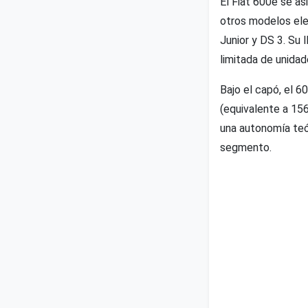
El Fiat 600e se as
otros modelos el
Junior y DS 3. Su 
limitada de unidad
Bajo el capó, el 
(equivalente a 15
una autonomía teó
segmento.