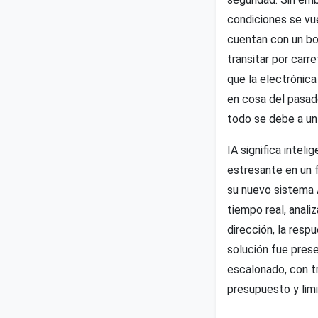
condiciones se vu
cuentan con un bot
transitar por carr
que la electrónica
en cosa del pasad
todo se debe a un
IA significa intel
estresante en un f
su nuevo sistema 
tiempo real, anali
dirección, la resp
solución fue pres
escalonado, con t
presupuesto y lim