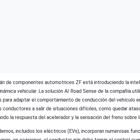
án de componentes automotrices ZF está introduciendo la intelig
dinámica vehicular. La solución AI Road Sense de la compañía util
s para adaptar el comportamiento de conducción del vehículo en
s conductores a salir de situaciones difíciles, como quedar ata
ndo la respuesta del acelerador y la sensación del freno sobre 
ernos, incluidos los eléctricos (EVs), incorporan numerosas fun
bargo, en ocasiones, el conductor aún debe tomar el control cua