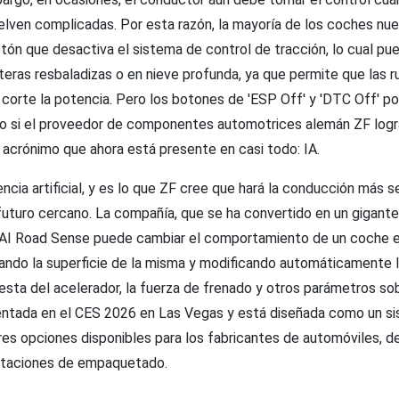
elven complicadas. Por esta razón, la mayoría de los coches nu
ón que desactiva el sistema de control de tracción, lo cual pued
eteras resbaladizas o en nieve profunda, ya que permite que las r
 corte la potencia. Pero los botones de 'ESP Off' y 'DTC Off' po
o si el proveedor de componentes automotrices alemán ZF logra
 acrónimo que ahora está presente en casi todo: IA.
igencia artificial, y es lo que ZF cree que hará la conducción más
uturo cercano. La compañía, que se ha convertido en un gigante 
AI Road Sense puede cambiar el comportamiento de un coche en
zando la superficie de la misma y modificando automáticamente l
uesta del acelerador, la fuerza de frenado y otros parámetros so
entada en el CES 2026 en Las Vegas y está diseñada como un s
res opciones disponibles para los fabricantes de automóviles, 
itaciones de empaquetado.