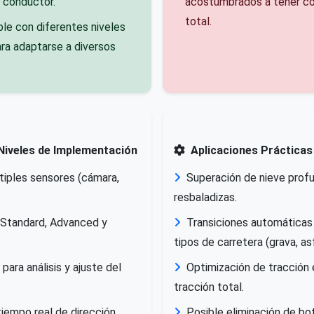
l conductor.
acostumbrados a tener co
total.
le con diferentes niveles
ra adaptarse a diversos
Niveles de Implementación
Aplicaciones Prácticas
tiples sensores (cámara,
Superación de nieve profu
resbaladizas.
 Standard, Advanced y
Transiciones automáticas
tipos de carretera (grava, asf
para análisis y ajuste del
Optimización de tracción 
tracción total.
iempo real de dirección,
Posible eliminación de bo