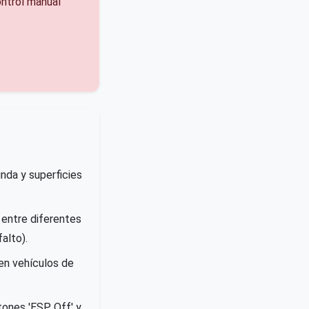
ntrol manual
nda y superficies
 entre diferentes
alto).
en vehículos de
tones 'ESP Off' y