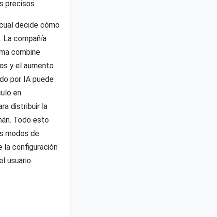
s precisos.
l cual decide cómo
n. La compañía
tema combine
cos y el aumento
tado por IA puede
culo en
a distribuir la
mán. Todo esto
es modos de
 la configuración
l usuario.