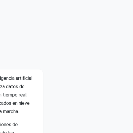
encia artificial
iza datos de
 tiempo real.
scados en nieve
la marcha.
ciones de
ndo las