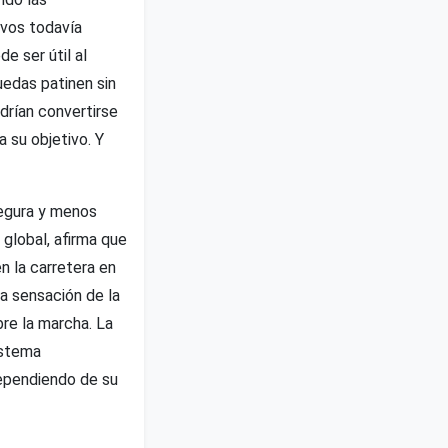
evos todavía
e ser útil al
uedas patinen sin
drían convertirse
 su objetivo. Y
 segura y menos
global, afirma que
 la carretera en
a sensación de la
bre la marcha. La
istema
dependiendo de su