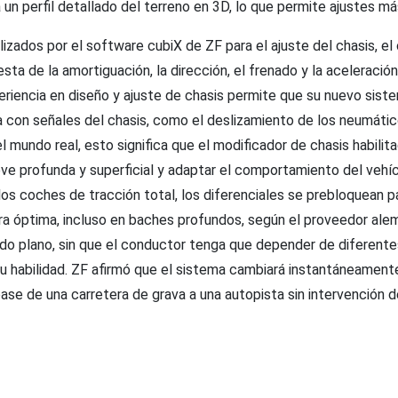
 un perfil detallado del terreno en 3D, lo que permite ajustes má
izados por el software cubiX de ZF para el ajuste del chasis, e
esta de la amortiguación, la dirección, el frenado y la aceleració
eriencia en diseño y ajuste de chasis permite que su nuevo sis
 con señales del chasis, como el deslizamiento de los neumáti
el mundo real, esto significa que el modificador de chasis habili
ieve profunda y superficial y adaptar el comportamiento del vehí
os coches de tracción total, los diferenciales se prebloquean par
a óptima, incluso en baches profundos, según el proveedor ale
do plano, sin que el conductor tenga que depender de diferent
u habilidad. ZF afirmó que el sistema cambiará instantáneamente
se de una carretera de grava a una autopista sin intervención de