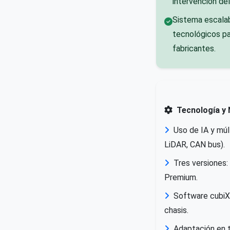
intervención de
Sistema escalab
tecnológicos pa
fabricantes.
Tecnología y 
Uso de IA y múl
LiDAR, CAN bus).
Tres versiones:
Premium.
Software cubiX 
chasis.
Adaptación en t