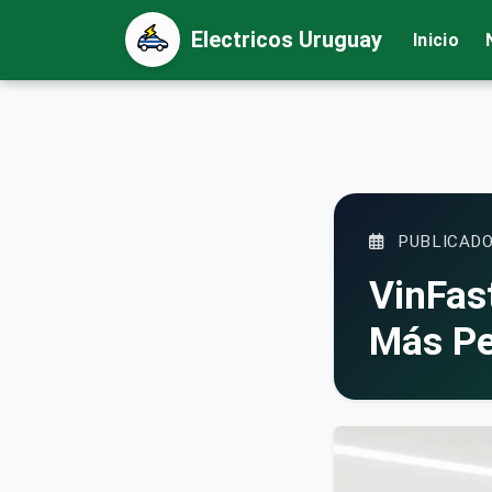
Electricos Uruguay
Inicio
PUBLICADO
VinFas
Más Pe