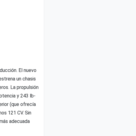
ducción. El nuevo
estrena un chasis
ros. La propulsión
otencia y 243 lb-
erior (que ofrecía
nos 121 CV. Sin
s más adecuada