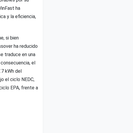
VinFast ha
a y la eficiencia,
e, si bien
ssover ha reducido
 se traduce en una
n consecuencia, el
7.7 kWh del
jo el ciclo NEDC,
ciclo EPA, frente a