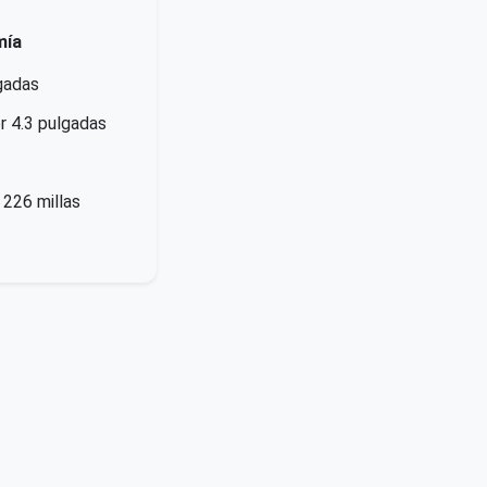
mía
gadas
r 4.3 pulgadas
226 millas