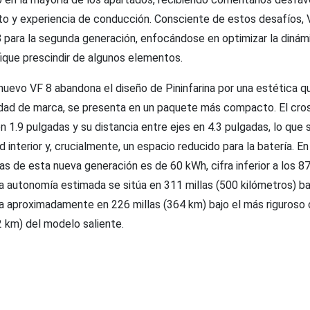
to y experiencia de conducción. Consciente de estos desafíos, 
 para la segunda generación, enfocándose en optimizar la dinámic
fique prescindir de algunos elementos.
nuevo VF 8 abandona el diseño de Pininfarina por una estética qu
idad de marca, se presenta en un paquete más compacto. El cro
en 1.9 pulgadas y su distancia entre ejes en 4.3 pulgadas, lo que
d interior y, crucialmente, un espacio reducido para la batería. E
s de esta nueva generación es de 60 kWh, cifra inferior a los 8
a autonomía estimada se sitúa en 311 millas (500 kilómetros) ba
ía aproximadamente en 226 millas (364 km) bajo el más riguroso 
2 km) del modelo saliente.