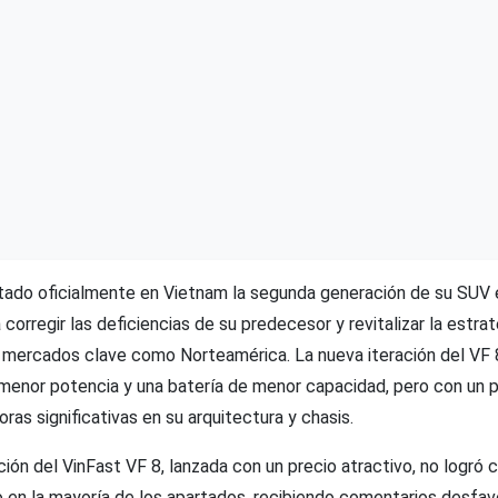
tado oficialmente en Vietnam la segunda generación de su SUV e
orregir las deficiencias de su predecesor y revitalizar la estrat
mercados clave como Norteamérica. La nueva iteración del VF 8
menor potencia y una batería de menor capacidad, pero con un 
ras significativas en su arquitectura y chasis.
ión del VinFast VF 8, lanzada con un precio atractivo, no logró 
ico en la mayoría de los apartados, recibiendo comentarios desfav