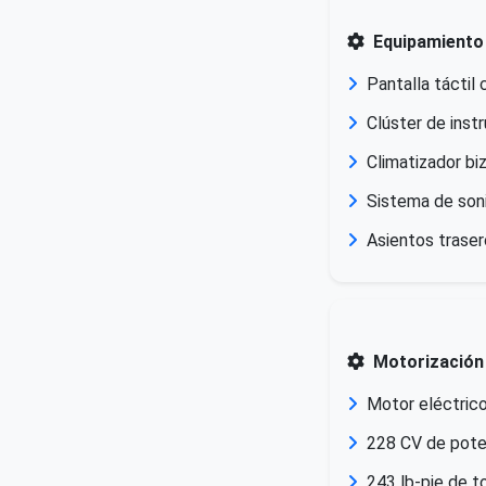
Equipamiento
Pantalla táctil
Clúster de inst
Climatizador bi
Sistema de son
Asientos traser
Motorización
Motor eléctric
228 CV de pote
243 lb-pie de t