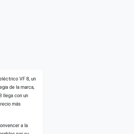
léctrico VF 8, un
egia de la marca,
 llega con un
precio más
convencer a la
orables por su