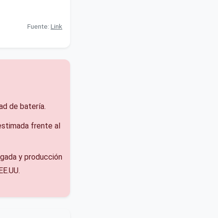
Fuente:
Link
d de batería.
stimada frente al
egada y producción
EE.UU.