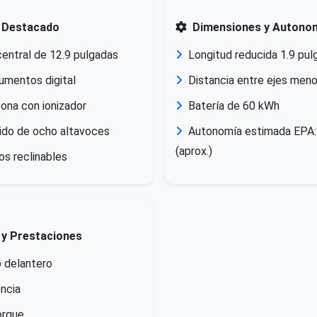
 Destacado
Dimensiones y Autono
 central de 12.9 pulgadas
Longitud reducida 1.9 pul
rumentos digital
Distancia entre ejes meno
zona con ionizador
Batería de 60 kWh
ido de ocho altavoces
Autonomía estimada EPA: 
(aprox.)
os reclinables
 y Prestaciones
o delantero
ncia
orque