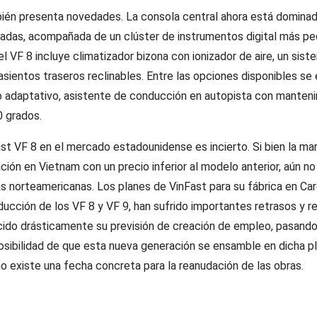
bién presenta novedades. La consola central ahora está dominad
lgadas, acompañada de un clúster de instrumentos digital más p
 el VF 8 incluye climatizador bizona con ionizador de aire, un sis
sientos traseros reclinables. Entre las opciones disponibles se
o adaptativo, asistente de conducción en autopista con mantenim
 grados.
ast VF 8 en el mercado estadounidense es incierto. Si bien la ma
ión en Vietnam con un precio inferior al modelo anterior, aún no 
inas norteamericanas. Los planes de VinFast para su fábrica en Car
ducción de los VF 8 y VF 9, han sufrido importantes retrasos y r
ido drásticamente su previsión de creación de empleo, pasando
posibilidad de que esta nueva generación se ensamble en dicha p
no existe una fecha concreta para la reanudación de las obras.