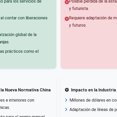
so para los servicios de
Posible pérdida de la est
y futurista.
 al contar con liberaciones
Requiere adaptación de m
y futuros.
ización global de la
nijas.
as prácticos como el
 la Nueva Normativa China
Impacto en la Industria
res e interiores con
Millones de dólares en co
nicas.
Adaptación de líneas de p
nte para el agarre manual.