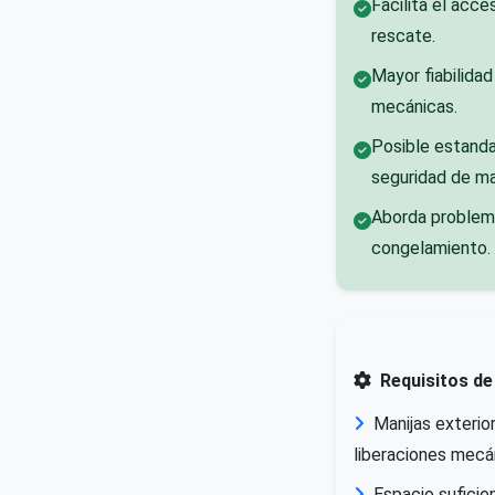
Facilita el acce
rescate.
Mayor fiabilidad
mecánicas.
Posible estandar
seguridad de ma
Aborda problem
congelamiento.
Requisitos de
Manijas exterio
liberaciones mecá
Espacio suficie