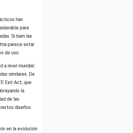
ácticos han
siderable para
das. Si bien las
tria parece estar
es de uso.
d a nivel mundial.
das similares. De
E Exit Act, que
ubrayando la
dad de las
ciertos diseños
ión en la evolución