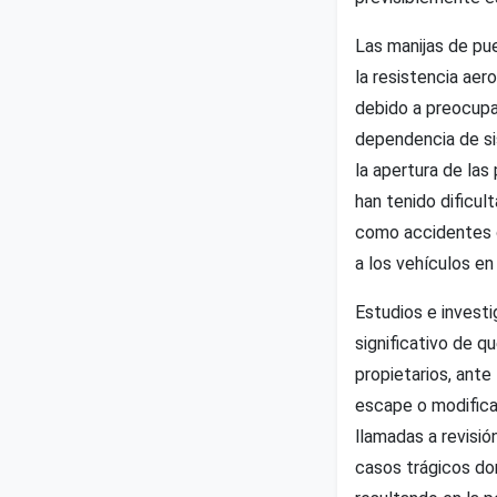
Las manijas de pu
la resistencia aer
debido a preocupa
dependencia de si
la apertura de las
han tenido dificul
como accidentes o
a los vehículos en
Estudios e invest
significativo de q
propietarios, ante
escape o modificac
llamadas a revisió
casos trágicos don