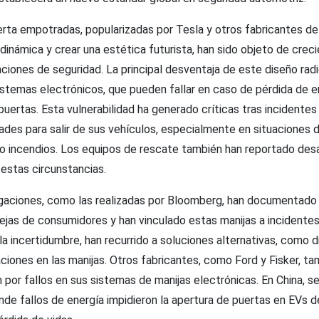
erta empotradas, popularizadas por Tesla y otros fabricantes de
odinámica y crear una estética futurista, han sido objeto de crec
ciones de seguridad. La principal desventaja de este diseño rad
stemas electrónicos, que pueden fallar en caso de pérdida de e
 puertas. Esta vulnerabilidad ha generado críticas tras incidente
tades para salir de sus vehículos, especialmente en situaciones
 incendios. Los equipos de rescate también han reportado des
 estas circunstancias.
igaciones, como las realizadas por Bloomberg, han documentado
uejas de consumidores y han vinculado estas manijas a incidentes
 la incertidumbre, han recurrido a soluciones alternativas, como d
iones en las manijas. Otros fabricantes, como Ford y Fisker, ta
n por fallos en sus sistemas de manijas electrónicas. En China, s
de fallos de energía impidieron la apertura de puertas en EVs d