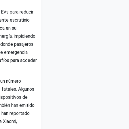
 EVs para reducir
iente escrutinio
ica en su
nergía, impidiendo
s donde pasajeros
 de emergencia
afíos para acceder
 un número
 fatales. Algunos
ispositivos de
mbién han emitido
e han reportado
e Xiaomi,