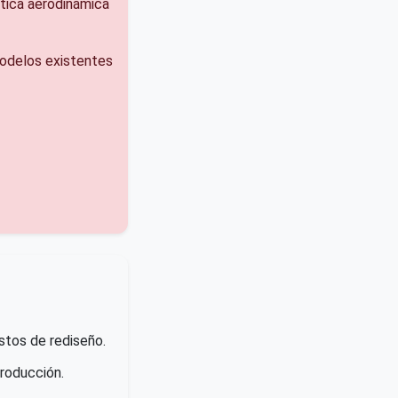
ética aerodinámica
odelos existentes
stos de rediseño.
roducción.